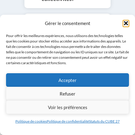
Comment modifier ou
Gérer le consentement
supprimer mon
Pour offrir les meilleures expériences, nous utilisons des technologies telles
signalement ?
que les cookies pour stocker et/ou accéder aux informations des appareils. Le
fait de consentir à ces technologies nous permettra de traiter des données
telles que le comportement de navigation ou les ID uniques sur ce site. Le fait de
ne pas consentir ou de retirer son consentement peut avoir un effet négatif sur
certaines caractéristiques et fonctions.
Accepter
Refuser
Rechercher
Voir les préférences
Politique de cookies
Politique de confidentialité
Statuts du CUBE 27