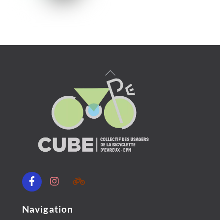
Back
To
Top
Facebook
Instagram
Communauté
Geovelo
(code:
ECEKHHI)
Navigation