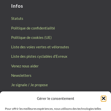
Infos
Statuts
Politique de confidentialité
Politique de cookies (UE)
Liste des voies vertes et véloroutes
Liste des pistes cyclables d’Evreux
Venez nous aider
Newsletters
Je signale / Je propose
Gérer le consentement
Collectif des Usagers de la Bicyclette
d’Evreux (CUBE27)
Pour offrir les meilleures expériences, nous utilisons des technologies telles