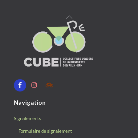
Back
To
Top
Facebook
Instagram
Communauté
Geovelo
(code:
ECEKHHI)
Navigation
Signalements
Formulaire de signalement