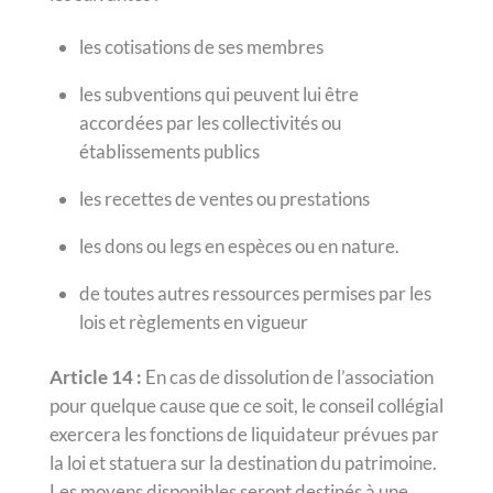
les cotisations de ses membres
les subventions qui peuvent lui être
accordées par les collectivités ou
établissements publics
les recettes de ventes ou prestations
les dons ou legs en espèces ou en nature.
de​ ​toutes​ ​autres​ ​ressources​ ​permises​ ​par​ ​les​ ​
lois​ ​et​ ​règlements​ ​en​ ​vigueur
Article 14 :
En cas de dissolution de l’association
pour quelque cause que ce soit, le conseil collégial
exercera les fonctions de liquidateur prévues par
la loi et statuera sur la destination du patrimoine.
Les moyens disponibles seront destinés à une