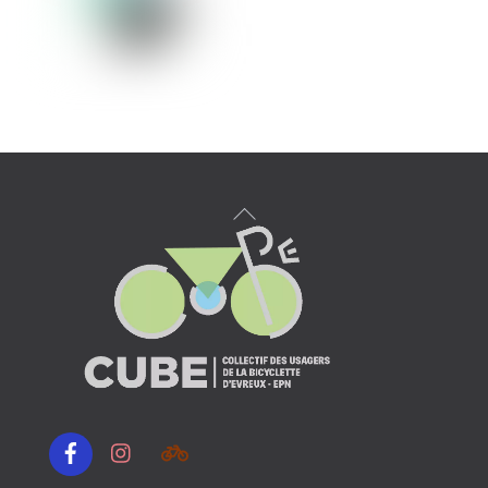
Back
To
Top
Facebook
Instagram
Communauté
Geovelo
(code: