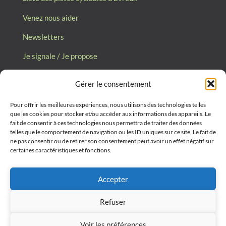
Venez nous aider
Newsletters
Je signale / Je propose
Gérer le consentement
Collectif des Usagers de la Bicyclette
d’Evreux (CUBE27)
Pour offrir les meilleures expériences, nous utilisons des technologies telles
que les cookies pour stocker et/ou accéder aux informations des appareils. Le
Place du Général de Gaulle,
fait de consentir à ces technologies nous permettra de traiter des données
telles que le comportement de navigation ou les ID uniques sur ce site. Le fait de
27000 Evreux
ne pas consentir ou de retirer son consentement peut avoir un effet négatif sur
certaines caractéristiques et fonctions.
cube27@laposte.net
Accepter
Refuser
©
CUBE 27
2026
Voir les préférences