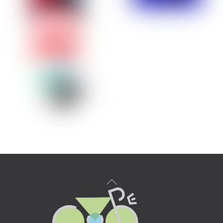
Back
To
Top